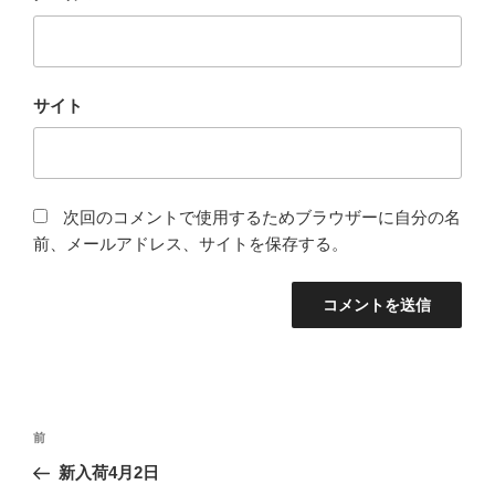
サイト
次回のコメントで使用するためブラウザーに自分の名
前、メールアドレス、サイトを保存する。
投
前
前
稿
の
新入荷4月2日
ナ
投