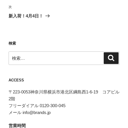
ビ
稿
次
次
ゲ
の
新入荷！4月4日！
投
ー
稿
シ
ョ
検索
ン
検
検
索
索:
ACCESS
〒223-0053神奈川県横浜市港北区綱島西1-6-19 コアビル
2階
フリーダイアル 0120-300-045
メール info@brands.jp
営業時間