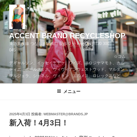
コ
ン
テ
ン
ツ
ACCENT BRAND RECYCLESHOP
へ
東急東横線 つなしま駅西口 徒歩 0 分 FreeDial 0120 300
ス
045
キ
☆コム
ッ
デギャルソン、イッセイミヤケ、ワイズ、ヨウジヤマモト、カル
プ
ティエ、ポールスミス、ヴィヴィアンウェストウッド、マルタン
マルジェラ、シャネル、ヴィトン、エルメス、ロレックスなど
メニュー
投
2025年4月3日
投稿者:
WEBMASTER@BRANDS.JP
稿
新入荷！4月3日！
日: