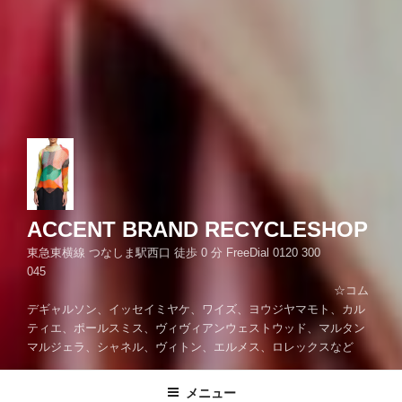
ACCENT BRAND RECYCLESHOP
東急東横線 つなしま駅西口 徒歩 0 分 FreeDial 0120 300
045
☆コム
デギャルソン、イッセイミヤケ、ワイズ、ヨウジヤマモト、カル
ティエ、ポールスミス、ヴィヴィアンウェストウッド、マルタン
マルジェラ、シャネル、ヴィトン、エルメス、ロレックスなど
メニュー