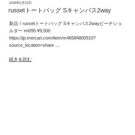
投
2026年1月15日
稿
russetトートバッグ Sキャンバス2way
日:
新品！russetトートバッグ Sキャンバス2wayピーチショ
ルダー mi095 ¥9,500
https://jp.mercari.com/item/m46584800910?
source_location=share …
“russet
続きを読む
ト
ー
投
2025年5月30日
ト
稿
5月30日 横尾忠則入荷！No.2
バ
日:
ッ
横尾忠則 制作 東京ドームシティ2000年 B1 サイン入りポ
グ
スター https://jp.mercari.com/item/m25647476603?
S
utm_source=ios&utm_medium=shar …
キ
ャ
“5
続きを読む
ン