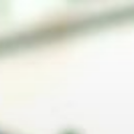
コ
ン
テ
ン
ツ
へ
ス
キ
ッ
プ